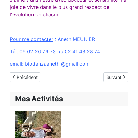
joie de vivre dans le plus grand respect de
l'évolution de chacun.
Pour me contacter
: Aneth MEUNIER
Tél: 06 62 26 76 73 ou 02 41 43 28 74
email: biodanzaaneth @gmail.com
Article précédent : Anne-Claire BAUDRY- Association CorzéA
Article suivant 
Précédent
Suivant
Mes Activités