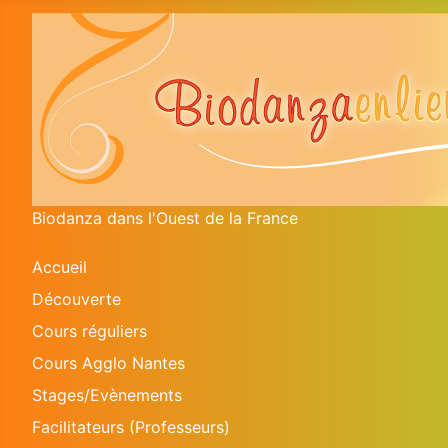
Biodanza dans l'Ouest de la France
Accueil
Découverte
Cours réguliers
Cours Agglo Nantes
Stages/Evènements
Facilitateurs (Professeurs)