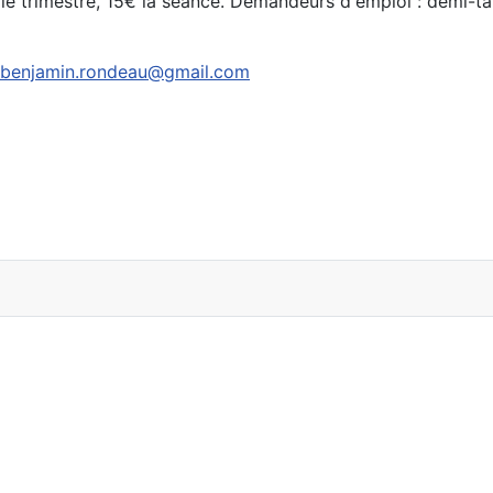
 le trimestre, 15€ la séance. Demandeurs d'emploi : demi-tar
.benjamin.rondeau@gmail.com