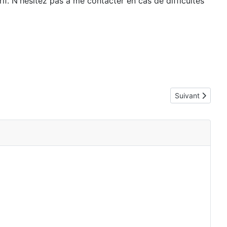
if. N'hésitez pas à me contacter en cas de difficultés
Article suivant 
Suivant