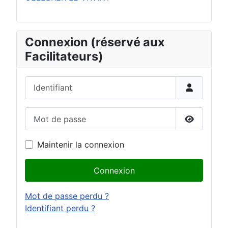
Connexion (réservé aux
Facilitateurs)
Identifiant
Mot de passe
Afficher 
Maintenir la connexion
Connexion
Mot de passe perdu ?
Identifiant perdu ?