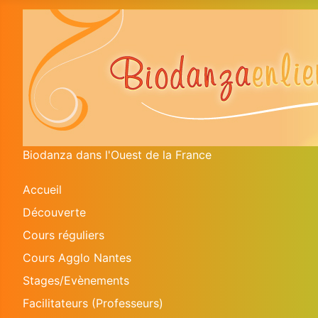
Biodanza dans l'Ouest de la France
Accueil
Découverte
Cours réguliers
Cours Agglo Nantes
Stages/Evènements
Facilitateurs (Professeurs)