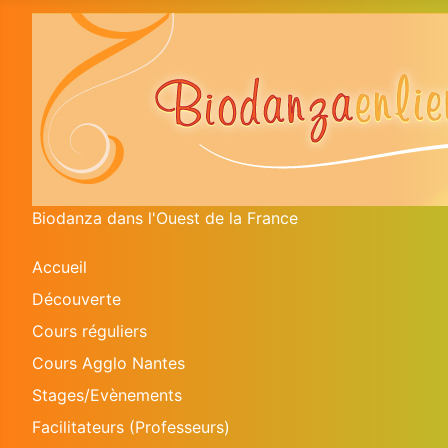
Biodanza dans l'Ouest de la France
Accueil
Découverte
Cours réguliers
Cours Agglo Nantes
Stages/Evènements
Facilitateurs (Professeurs)