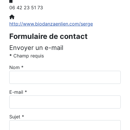
Mobile:
06 42 23 51 73
Site Web:
http://www.biodanzaenlien.com/serge
Formulaire de contact
Envoyer un e-mail
*
Champ requis
Nom
*
E-mail
*
Sujet
*