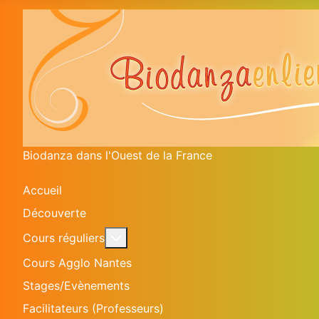
Biodanza dans l'Ouest de la France
Accueil
Découverte
En savoir plus : Cours réguliers
Cours réguliers
Cours Agglo Nantes
Stages/Evènements
Facilitateurs (Professeurs)