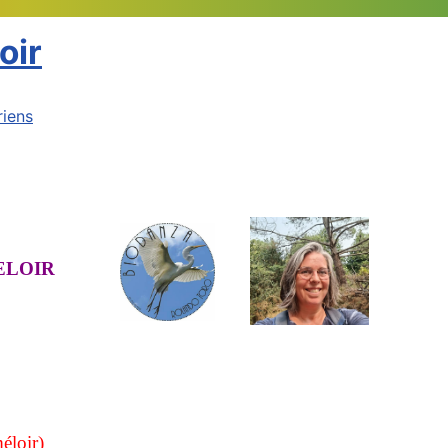
oir
riens
TREMELOIR
méloir)