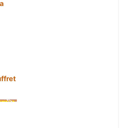
za
ffret