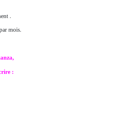
ent .
 par mois.
danza,
rire :