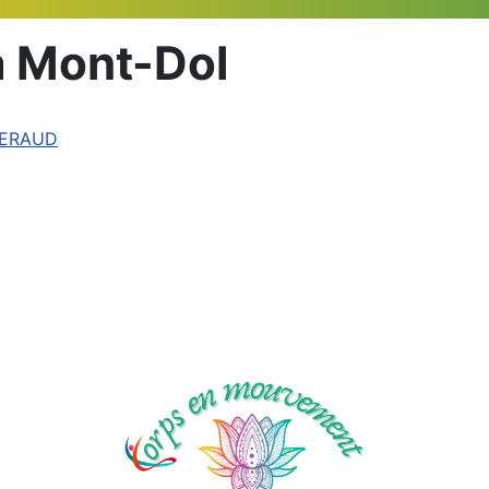
à Mont-Dol
 BERAUD