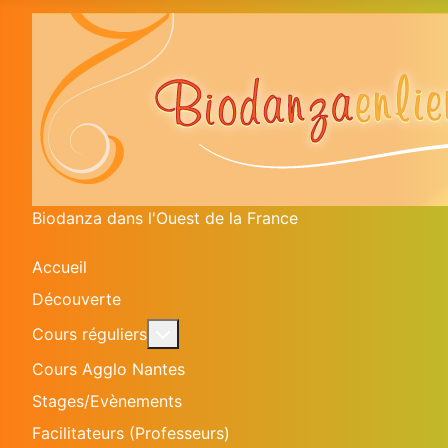
Biodanza dans l'Ouest de la France
Accueil
Découverte
En savoir plus : Cours réguliers
Cours réguliers
Cours Agglo Nantes
Stages/Evènements
Facilitateurs (Professeurs)