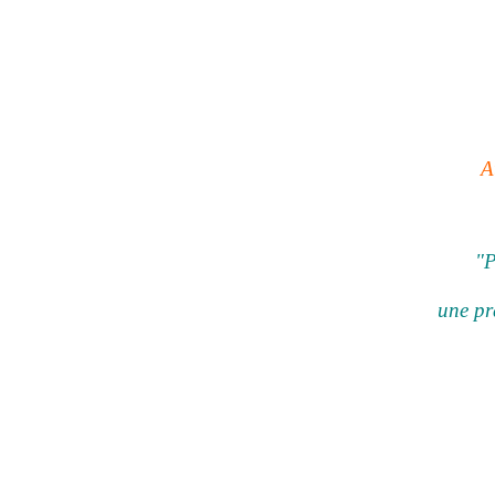
A
"P
une pr