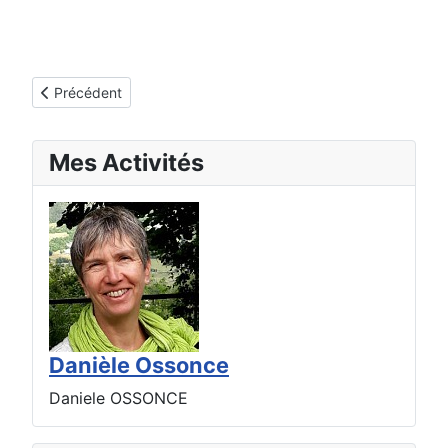
Article précédent : Séances de Biodanza à Tours le MERCRED
Précédent
Mes Activités
Danièle Ossonce
Daniele OSSONCE