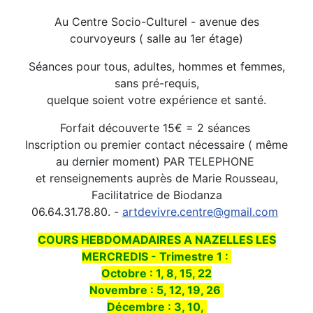
Au Centre Socio-Culturel - avenue des
courvoyeurs ( salle au 1er étage)
Séances pour tous, adultes, hommes et femmes,
sans pré-requis,
quelque soient votre expérience et santé.
Forfait découverte 15€ = 2 séances
Inscription ou premier contact nécessaire ( même
au dernier moment) PAR TELEPHONE
et renseignements auprès de Marie Rousseau,
Facilitatrice de Biodanza
06.64.31.78.80. -
artdevivre.centre@gmail.com
COURS HEBDOMADAIRES A NAZELLES LES
MERCREDIS - Trimestre 1 :
Octobre : 1, 8, 15, 22
Novembre : 5, 12, 19, 26
Décembre : 3, 10,