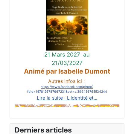
21 Mars 2027
au
21/03/2027
Animé par Isabelle Dumont
Autres infos ici :
https://www.facebook.com/photo?
fbid=1478126787667231&set=a.399456765534244
Lire la suite : L'Identité et...
Derniers articles