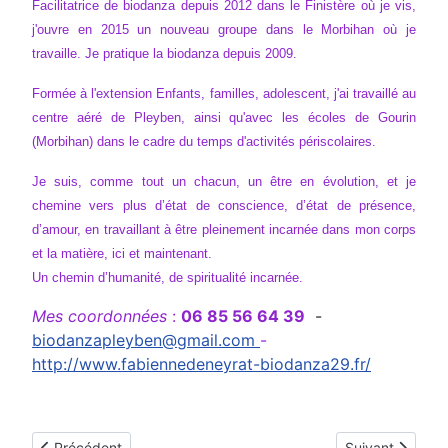
Facilitatrice de biodanza depuis 2012 dans le Finistère où je vis,
j'ouvre en 2015 un nouveau groupe dans le Morbihan où je
travaille. Je pratique la biodanza depuis 2009.
Formée à l'extension Enfants, familles, adolescent, j'ai travaillé au
centre aéré de Pleyben, ainsi qu'avec les écoles de Gourin
(Morbihan) dans le cadre du temps d'activités périscolaires.
Je suis, comme tout un chacun, un être en évolution, et je
chemine vers plus d’état de conscience, d’état de présence,
d’amour, en travaillant à être pleinement incarnée dans mon corps
et la matière, ici et maintenant.
Un chemin d’humanité, de spiritualité incarnée.
Mes coordonnées
:
06 85 56 64 39
-
biodanzapleyben@gmail.com
-
http://www.fabiennedeneyrat-biodanza29.fr/
Article précédent : Françoise Barrault
Article suivant
Précédent
Suivant