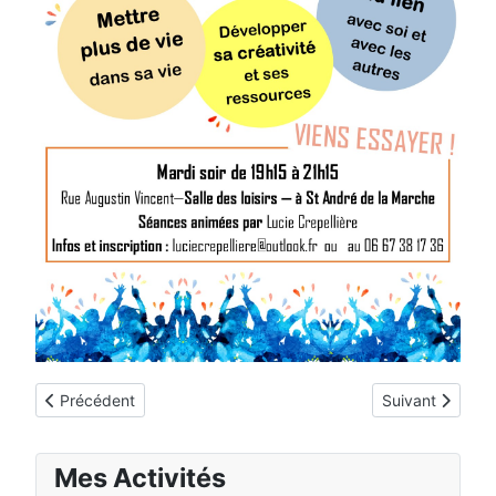
Article précédent : Sophie Vernier
Article suivant 
Précédent
Suivant
Mes Activités