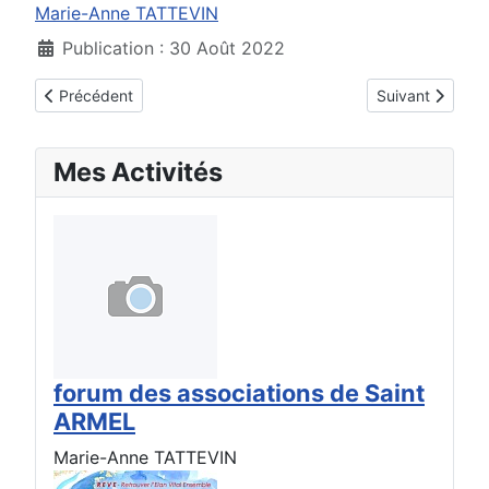
Marie-Anne TATTEVIN
Publication : 30 Août 2022
Article précédent : Andrea Skrypski
Article suivant 
Précédent
Suivant
Mes Activités
forum des associations de Saint
ARMEL
Marie-Anne TATTEVIN