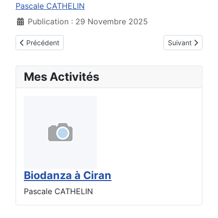
Pascale CATHELIN
Publication : 29 Novembre 2025
Article précédent : Anata Benning
Article suivant 
Précédent
Suivant
Mes Activités
Biodanza à Ciran
Pascale CATHELIN