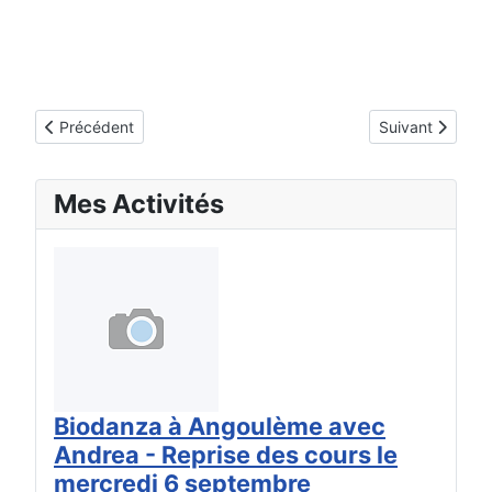
Article précédent : Nelly Poyet
Article suivant 
Précédent
Suivant
Mes Activités
Biodanza à Angoulème avec
Andrea - Reprise des cours le
mercredi 6 septembre