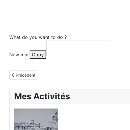
What do you want to do ?
New mail
Copy
Article précédent : Sylvie Jasnot
Précédent
Mes Activités