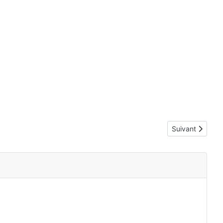
Article suivant 
Suivant