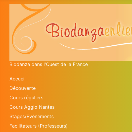
Biodanza dans l'Ouest de la France
Accueil
Découverte
Cours réguliers
Cours Agglo Nantes
Stages/Evènements
Facilitateurs (Professeurs)