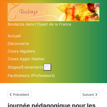
Biodanza dans l'Ouest de la France
Accueil
Découverte
Cours réguliers
Cours Agglo Nantes
En savoir plus : Stages/Evènem
Stages/Evènements
Facilitateurs (Professeurs)
Article précédent : Biodanza et Feldenkrais à Douarnenez
Article suivant :
Précédent
Suivant
journée pédagogique pour les